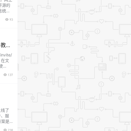
开源的
息统计
项目资
93
署教
nvite/
道，在文
使
137
上线了
号、服
答案是
现微信
238