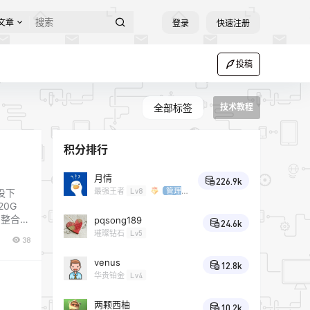
文章
登录
快速注册
投稿
全部标签
技术教程
积分排行
月情
226.9k
最强王者
Lv8
管理
没下
员
0G
它整合了
pqsong189
24.6k
高效的
璀璨钻石
Lv5
38
venus
12.8k
华贵铂金
Lv4
两颗西柚
10.2k