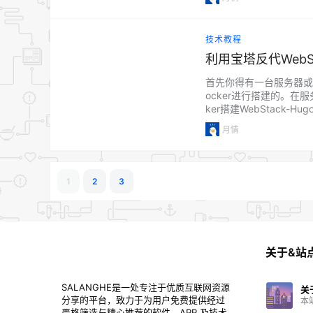
登录的功能了，并且已经继
技术教程
利用宝塔反代WebSt
首先你得有一台服务器或
ocker进行搭建的。在
ker搭建WebStack
#创建站点目录路径，也可以利
月情
1
2
3
关于&站
SALANGHE是一处专注于优质互联网资源
关
分享的平台，致力于为用户免费提供经过
本
严格筛选与精心推荐的软件、APP 及技术