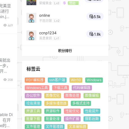
荣耀黄金
Lv3
赞助会
端完美显
员
标进行
online
n.j
5.5k
不屈白银
Lv2
469
ccnp1234
1.8k
英勇黄铜
Lv1
积分排行
安装就出
第一步，
标签云
新开
208
PDF编辑器
ssh客户端
Win10
Windows
Windows工具
下载工具
代码编辑器
办公软件
图像优化
图像处理
图像编辑
垃圾清理
多媒体播放器
多格式支持
开源工具
开源软件
性能优化
性能提升
le Di
批量下载
批量处理
插件扩展
摄影后期
！ 在开
re的免
文件管理
文件管理器
文本编辑器