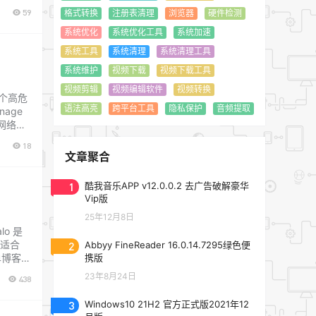
59
格式转换
注册表清理
浏览器
硬件检测
系统优化
系统优化工具
系统加速
系统工具
系统清理
系统清理工具
系统维护
视频下载
视频下载工具
！
视频剪辑
视频编辑软件
视频转换
一个高危
语法高亮
跨平台工具
隐私保护
音频提取
age
 网络之
18
文章聚合
1
酷我音乐APP v12.0.0.2 去广告破解豪华
Vip版
25年12月8日
o 是
适合
2
Abbyy FineReader 16.0.14.7295绿色便
单博客到
携版
23年8月24日
438
3
Windows10 21H2 官方正式版2021年12