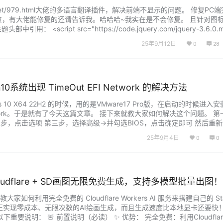
xu.net/979.html大佬的多语言翻译插件，解决前端不显示的问题。 修复PC
位，有大佬能修复的还请告诉我。哈哈哈~我实在是不会修复。 且针对图
： <script src="https://code.jquery.com/jquery-3.6.0.mi
25年9月12日
0
28
10系统出现 TimeOut EFI Network 的解决方法
 10 X64 22H2 的时候，用的是VMware17 Pro版，在启动的时候进入
 Network。于是就有了今天这篇文章。 接下来就教大家如何解决这个问题。 
第二步，点击选项 第三步，选择高级->并勾选BIOS，点击确定即可 然后重
10的启动界面了~...
25年9月4日
0
0
udflare + SD画图无限免费生成，支持多模型批量出图！
何利用完全免费的 Cloudflare Workers AI 服务来搭建自己的 Stab
人，真正实现零成本、无限次数的AI绘画生成，而且生成速度比本地显卡还要快
重要说明： 🚨 前置说明（必读） ✨ 优势： 完全免费：利用Cloudfla