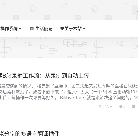

操作系统
📘 生活随记
❤️‍
关于本站
ools搭建B站录播工作流：从录制到自动上传
播最常遇到的情况： 播完累了直接睡，第二天起来发现昨晚的直播回放还
然后素材就没了。或者下载下来了，但文件太大（一个2小时直播动辄10-2
，每操作一次都要等好久。 BiliLive-tools 就是来解决这个问题的。
制、自动上传、视频下载等核心功能，为录播创作者与内容再加工者提供
5月13日
0
0
大佬分享的多语言翻译插件