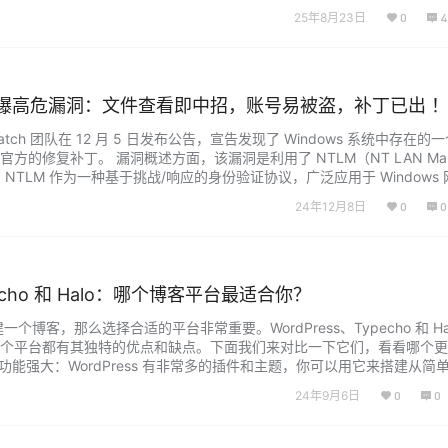
需硬件：无需昂贵的显卡，有网就能用…...
25年8月23日
0
4
/11 爆高危漏洞：文件查看即中招，账号易被盗，补丁已出 
patch 团队在 12 月 5 日发布公告，宣告发现了 Windows 系统中存在的
方的修复补丁。 漏洞概述方面，该漏洞是利用了 NTLM（NT LAN Man
NTLM 作为一种基于挑战/响应的身份验证协议，广泛应用于 Windows
验证、完整性以及机密性保护。 至于漏洞危害，…...
24年12月8日
0
0
ypecho 和 Halo：哪个博客平台最适合你？
个博客，那么选择合适的平台非常重要。WordPress、Typecho 和 Hal
个平台都有其独特的优点和缺点。下面我们来对比一下它们，看看哪个更
优点： 功能强大：WordPress 有非常多的插件和主题，你可以用它来搭建从简
站。 大社区支持：WordPress 是全球最流行的博客…...
24年9月6日
0
0