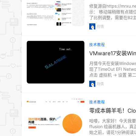
修复源自https://mr
示： 移动端稍微有点错
了比例调整，需要在B2主题头部中引用
s">…...
月情
技术教程
VMware17安装Win
月情今天在安装Windows
现了TimeOut EFI
点击 虚拟机 -> 设置 
机，即可看到Windows 
月情
技术教程
零成本薅羊毛！Clo
哈喽，大家好！今天我要教大家如
ffusion 绘画机器
始之前，请花1分钟阅读以下