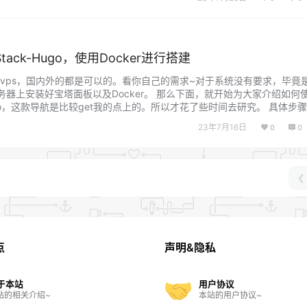
…...
ack-Hugo，使用Docker进行搭建
vps，国内外的都是可以的。看你自己的需求~对于系统没有要求，毕竟
服务器上安装好宝塔面板以及Docker。 那么下面，就开始为大家介绍如何使
-Hugo，这款导航是比较get我的点上的。所以才花了些时间去研究。 具体步
用宝塔新增网站来进行创建 mkdir /home/sala…...
23年7月16日
0
0
❮
点
声明&隐私
于本站
用户协议
站的相关介绍~
本站的用户协议~