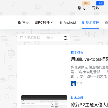
教程
Hot
帮助
专题
🏠 首页
🧰
PC软件
📱 Android
🎬 技术教程

技术教程
用BiliLive-t
先说说痛点 做直播的主
载，B站会自动清掉——
B），要手动压一遍才能上传
录制、弹幕处理、转码压
月情
一站式解…...
技术教程
修复B2主题某位