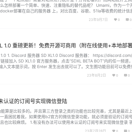
么怎样部署一个简单、快速、注重隐私的替代品呢？ Umami，作为一个
ocker部署在自己的服务器 上，对比百度、谷歌、51la等收费的统计信
个人用户来说更加高效的便利。 那么，我们开始进入Umami的安装吧～ 
23年9月7日
0
0
 XL 1.0 重磅更新！免费开源可商用（附在线使用+本地部
. Discord 服务器 SD XL1.0 Discord 服务器： https://discord.com/i
点击上方链接加入 SD XL1.0 官方服务器，点击“SDXL BETA BOT”内的任一频
，再输入文本提示词，按 Enter 发生出去就可以了。文生图功能目前可以免费
23年8月2日
0
0
用未认证的订阅号实现微信登陆
功能算是比较多的。并且第三方登录之类的功能也比较完善，尤其是最近
一直困扰着我，如果使用b2官方的微信登录功能，就必须是验证的订阅
且也比较麻烦。 1.有没有办法可以使用未认证的订阅号来实现微信登录 
开发的插件来实现，目前SALANGHE已经实现了用未认证的订阅号来实
23年7月28日
0
0