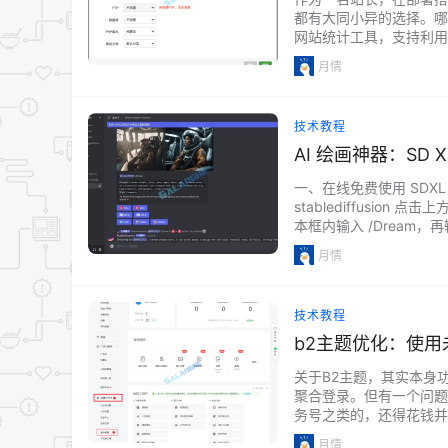
都有大同小异的选择。哪
网站统计工具，支持利用d
分析工具，这种方式对于
月情
料 官方网站…...
技术教程
AI 绘画神器：SD
程)
一、在线免费使用 SDXL 1.0 1
stablediffusion 
本框内输入 /Dream
用…...
月情
技术教程
b2主题优化：使
关于B2主题，其实本身
聚合登录。但有一个问题
务号之类的，还得花钱并
有的，通过模板兔大佬所
月情