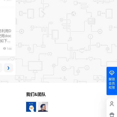
是利用D
用doc
骤如下：
166
❯
解锁
会员
权限
我们&团队