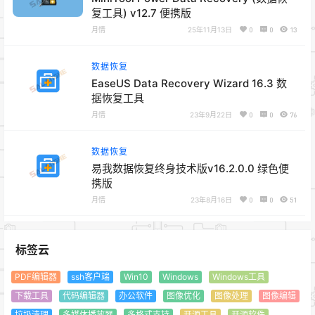
复工具) v12.7 便携版
月情
25年11月13日
0
0
13
数据恢复
EaseUS Data Recovery Wizard 16.3 数
据恢复工具
月情
23年9月22日
0
0
76
数据恢复
易我数据恢复终身技术版v16.2.0.0 绿色便
携版
月情
23年8月16日
0
0
51
标签云
PDF编辑器
ssh客户端
Win10
Windows
Windows工具
下载工具
代码编辑器
办公软件
图像优化
图像处理
图像编辑
垃圾清理
多媒体播放器
多格式支持
开源工具
开源软件