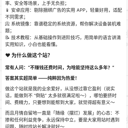
率、安全等场景，上手无负担；
📱 安卓应用：剔除捆绑广告的实用 APP，轻量好用，适配
不同需求；
📀 系统镜像：靠谱稳定的系统资源，帮你解决设备装机难
题；
📝 技术教程：从基础操作到进阶技巧，用简单的语言讲清
实用知识，小白也能看懂。
❤️ 为什么做这个站？
常有人问：“不赚钱还费时间，为啥能坚持这么多年？”
答案其实超简单 ——纯粹因为热爱！
做这个站就是我的业余爱好，从没想过靠它盈利（说实
话，能做到不 “倒贴” 太多就很满足啦～），哪怕要挤时
间、费精力，只要想到能帮到大家，就觉得超有意义～
而且月情自留地一直是「随缘（摆烂）发展」的心态：不
掺和任何利益竞争，永远保持中立，要是大家用站时遇到
问题，随时找站长解决就好～