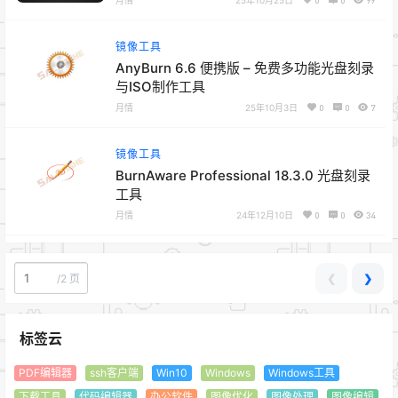
25年10月25日
0
0
99
镜像工具
AnyBurn 6.6 便携版 – 免费多功能光盘刻录
与ISO制作工具
月情
25年10月3日
0
0
7
镜像工具
BurnAware Professional 18.3.0 光盘刻录
工具
月情
24年12月10日
0
0
34
❮
❯
/
2 页
标签云
PDF编辑器
ssh客户端
Win10
Windows
Windows工具
下载工具
代码编辑器
办公软件
图像优化
图像处理
图像编辑