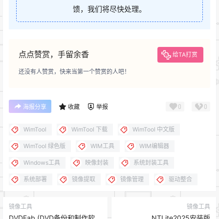
馈，我们将尽快处理。
点点赞赏，手留余香
给TA打赏
还没有人赞赏，快来当第一个赞赏的人吧！
0
0
海报分享
收藏
举报
WimTool
WimTool 下载
WimTool 中文版
WimTool 绿色版
WIM工具
WIM编辑器
Windows工具
映像封装
系统封装工具
系统部署
镜像提取
镜像管理
驱动整合
镜像工具
镜像工具
DVDFab (DVD备份和制作软
NTLite2025安装版