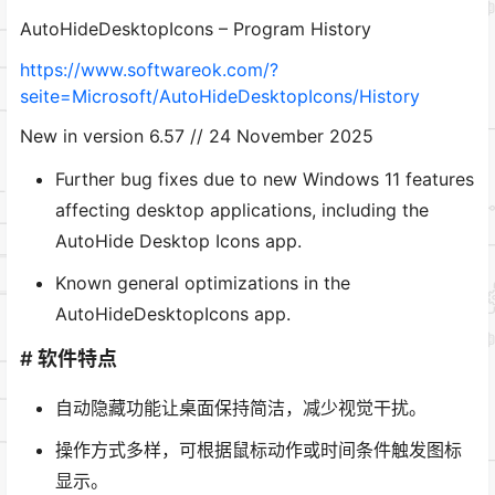
AutoHideDesktopIcons – Program History
https://www.softwareok.com/?
seite=Microsoft/AutoHideDesktopIcons/History
New in version 6.57 // 24 November 2025
Further bug fixes due to new Windows 11 features
affecting desktop applications, including the
AutoHide Desktop Icons app.
Known general optimizations in the
AutoHideDesktopIcons app.
# 软件特点
自动隐藏功能让桌面保持简洁，减少视觉干扰。
操作方式多样，可根据鼠标动作或时间条件触发图标
显示。