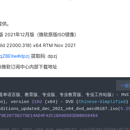
提供。
文正式版 2021年12月版（微软原版ISO镜像）
ild 22000.318) x64 RTM Nov 2021
qZBElIw#dpzj
提取码: dpzj
版ISO镜像微软订阅中心内部下载地址
一键
庭单语言版、教育版、专业版、专业教育版、专业工作站版）-
 MVC
on
),
 version 
21H2
(
x64
)
-
 DVD 
(
Chinese
-
Simplified
)
editions_updated_dec_2021_x64_dvd_aecd9187
.
iso
(
5.2
79E28730275E14AD4F42C1DA9D583D0B659484
ated_dec_2021_x64_dvd_aecd9187.iso|5634115584|0C7F