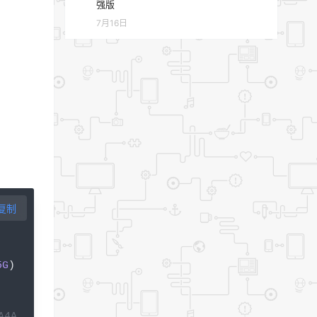
强版
7月16日
复制
5G
)
A4A