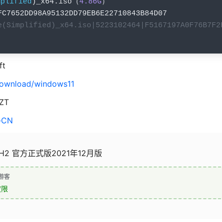
mplified
)
_x64
.
iso
（
4.86G
）
FC7652DD98A95132DD79EB6E22710843B84D07
e(Simplified)_x64.iso|5223102464|F5167197A0F76B7F2
ft
download/windows11
ZT
h-CN
 21H2 官方正式版2021年12月版
游客
权限