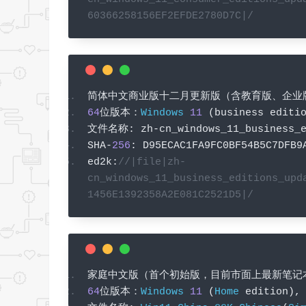
60366258156EF2EFDE2780D7C|/
简体中文商业版十二月更新版（含教育版、企业
64
位版本：
Windows
11
(
business editi
文件名称:
 zh
-
cn_windows_11_business_
SHA
-
256
:
 D95ECAC1FA9FC0BF54B5C7DFB9
ed2k
:
//|file|zh-
cn_windows_11_business_editions_upd
1456E1392358A2E081C2521D5|/
家庭中文版（首个初始版，目前市面上最新笔记
64
位版本：
Windows
11
(
Home
 edition
),