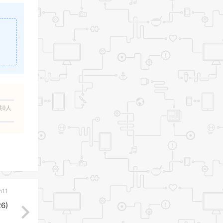
。
共0人
n11
26)