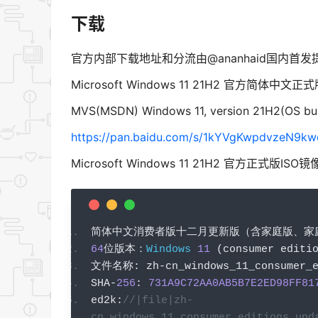
下载
官方内部下载地址和分流由@ananhaid国内首发
Microsoft Windows 11 21H2 官方简体中
MVS(MSDN) Windows 11, version 21H2(OS bu
https://pan.baidu.com/s/1kYVgKwpdvzeN9kw
Microsoft Windows 11 21H2 官方正式
简体中文消费者版十二月更新版（含家庭版、家
64
位版本：
Windows
11
(
consumer editi
文件名称:
 zh
-
cn_windows_11_consumer_
SHA
-
256
:
731A9C72AA0AB5B7E2ED98FF81
ed2k
:
//|file|zh-
cn_windows_11_consumer_editions_upd