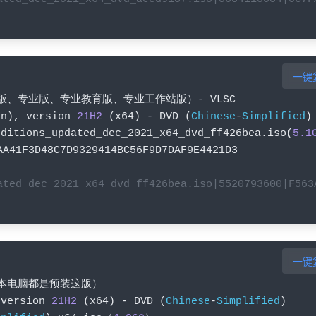
一键
版、专业版、专业教育版、专业工作站版）-
 VLSC
on
),
 version 
21H2
(
x64
)
-
 DVD 
(
Chinese
-
Simplified
)
editions_updated_dec_2021_x64_dvd_ff426bea
.
iso
(
5.1
AA41F3D48C7D9329414BC56F9D7DAF9E4421D3
ated_dec_2021_x64_dvd_ff426bea.iso|5520793600|F563
一键
本电脑都是预装这版）
 version 
21H2
(
x64
)
-
 DVD 
(
Chinese
-
Simplified
)