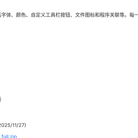
括字体、颜色、自定义工具栏按钮、文件图标和程序关联等。每
版
2025/11/27)
ull.zip