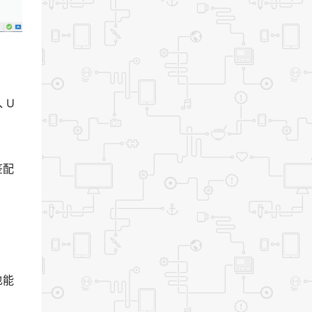
 U
签配
也能