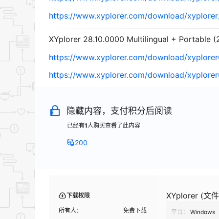
https://www.xyplorer.com/download/xyplorer_f
XYplorer 28.10.0000 Multilingual + Portable (
https://www.xyplorer.com/download/xyplorer6
https://www.xyplorer.com/download/xyplorer64
隐藏内容，支付积分后阅读
已经有
1
人购买查看了此内容
200
XYplorer (文
下载权限
所有人：
免费下载
平台：
Windows