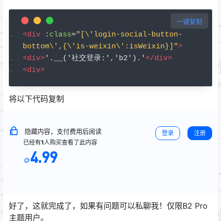
一键复制
<div
 :
class
=
"[\'login-social-button-
bottom\',{\'is-weixin\':isWeixin}]"
>
<div>
'.__('社交登录:','b2').'
</div>
<div>
将以下代码复制
隐藏内容，支付费用后阅读
登录
注册
已经有
1
人购买查看了此内容
4.99
🪙
好了，这就完成了，如果有问题可以私聊我！仅限B2 Pro
主题用户。