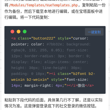
将
，复制粘贴一份
/Modules/Templates/VueTemplates.php
作为备份，然后下载至本地进行编辑，或在宝塔面板中进
行编辑。将一下代码复制：
一键复制
<a
class
=
"button222"
style
=
"
cursor
:
pointer
;
 color
:
#7bb32e; background: 
rgba(0, 132, 255, 0.05); font-size: 
12px; border-radius: 3px; border: 0; 
display: flex; align-items: center; 
height: 30px; line-height: 30px; 
padding: 0 10px;
"
><i
class
=
"b2font b2-
weixin b2-weixin"
style
=
"
font
-
size
:
14px
;
 margin
-
right
:
4px
;
"
></i>
微信
</a>
粘贴到下段代码的后面，具体第几行不了解，还是以实际
情况为准。这是弹窗登录底下的社交登录的微信按钮。