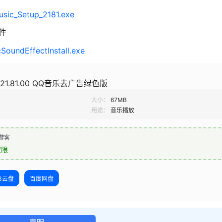
usic_Setup_2181.exe
件
SoundEffectInstall.exe
21.81.00 QQ音乐去广告绿色版
大小：
67MB
用途：
音乐播放
游客
权限
23云盘
百度网盘