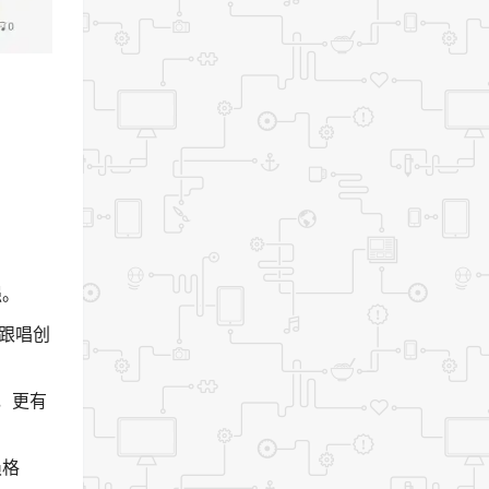
强。
式跟唱创
，更有
损格