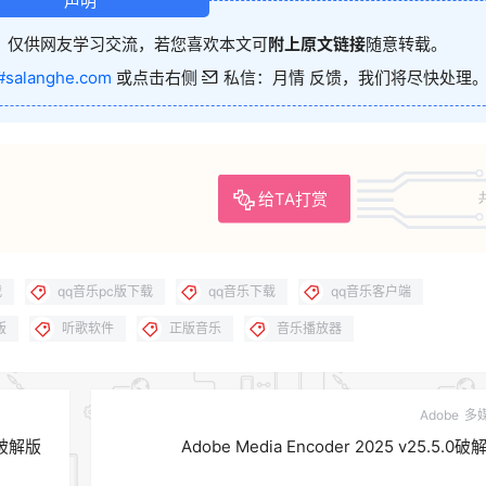
声明
，仅供网友学习交流，若您喜欢本文可
附上原文链接
随意转载。
#salanghe.com
或点击右侧
私信：月情 反馈，我们将尽快处理
给TA打赏
载
qq音乐pc版下载
qq音乐下载
qq音乐客户端
版
听歌软件
正版音乐
音乐播放器
Adobe
多
中文破解版
Adobe Media Encoder 2025 v25.5.0破