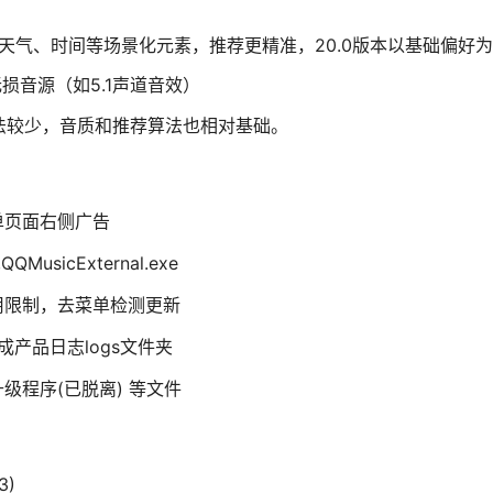
合天气、时间等场景化元素，推荐更精准，20.0版本以基础偏好为
损音源（如5.1声道音效）
玩法较少，音质和推荐算法也相对基础。
单页面右侧广告
usicExternal.exe
用限制，去菜单检测更新
里生成产品日志logs文件夹
程序(已脱离) 等文件
3)