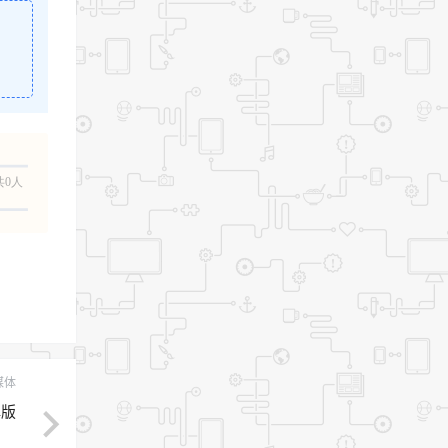
。
共0人
媒体
解版