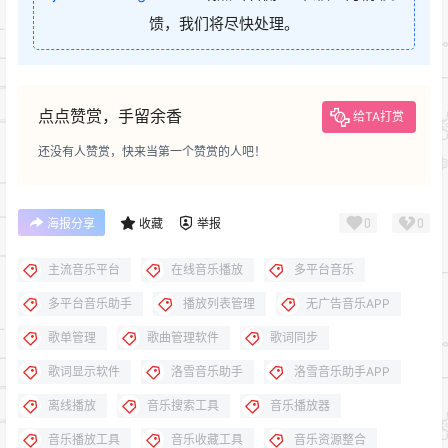
馈，我们将尽快处理。
点点赞赏，手留余香
给TA打赏
还没有人赞赏，快来当第一个赞赏的人吧！
0
0
海报分享
收藏
举报
主流音乐平台
在线音乐播放
多平台音乐
多平台音乐助手
播放列表管理
无广告音乐APP
歌单管理
歌曲管理软件
歌词同步
歌词显示软件
洛雪音乐助手
洛雪音乐助手APP
离线播放
音乐搜索工具
音乐播放器
音乐播放工具
音乐收藏工具
音乐资源整合