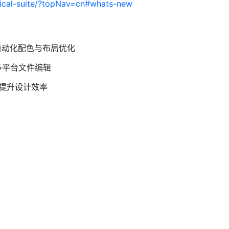
nical-suite/?topNav=cn#whats-new
自动化配色与布局优化
多平台文件编辑
库提升设计效率