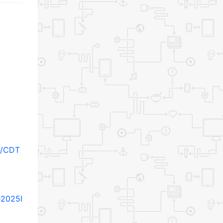
A/CDT
e2025I