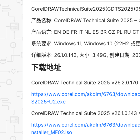
CorelDRAWTechnicalSuite2025(CDTS202
产品名称: CorelDRAW Technical Suite 2025 – 
产品语言: EN DE FR IT NL ES BR CZ PL RU CT
系统要求: Windows 11, Windows 10 (22H2 或
详细版本: 26.1.0.143, 大小: 3.49G, 创建日期: 2
下载地址
CorelDRAW Technical Suite 2025 v26.2
https://www.corel.com/akdlm/6763/downloa
S2025-U2.exe
CorelDRAW Technical Suite 2025 v26.1
https://www.corel.com/akdlm/6763/downlo
nstaller_MF02.iso