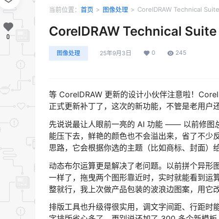
当前位置：
首页
>
图像处理
>
CorelDRAW Technical Suit
CorelDRAW Technical Suite
0
0
245
图像处理
25年9月3日
等 CorelDRAW 更新的设计小伙伴注意啦！CorelDRAW
正式更新补丁了，这次的新功能，不管是老用户还
先说说最让人眼前一亮的 AI 功能 —— 以前修
能压下去，鲜艳的颜色也不会溢出来，省了不少
思路，它会根据你选的主题（比如商标、封面）
动态布尔运算更是解决了老问题。以前拼个异形图形
一样了，拖曳两个图形靠近时，实时就能看到运算效
整就行，我上次做产品包装的波浪边图案，用它改
排版工具也升级得很实用，调文字间距、行距时能精
字排版省心多了。更别说还加了 300 多个新