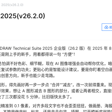
e 2025(v26.2.0)
 2025(v26.2.0)
 Technical Suite 2025 企业版（26.2 版）在 2025 年 
是刚上手的新手，用着都得说一句 “方便”！
图总怕调不好色彩、细节糊，现在 AI 图像增强会自动帮你优化，
反复试参数的功夫；更贴心的是智能设计建议，要是你盯着空白
给创意方向，新手也能少走弯路。
，得先画好再一步一步点 “合并”“减去”，改一次就得重来。
果，想让 A 图形减去 B 图形的部分，或者让两者相交，直接
了三次都没花 5 分钟，比旧版快太多了。
准到 0.1 像素，对齐多段文字也不会歪歪扭扭，做画册、海
模板，不管是做商标、标志，还是产品包装、插图，打开模板库就能