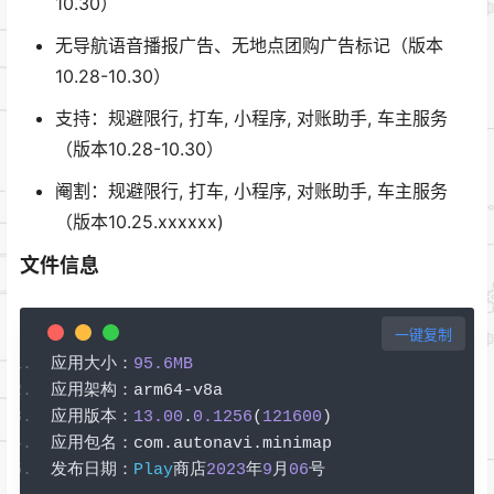
10.30）
无导航语音播报广告、无地点团购广告标记（版本
10.28-10.30）
支持：规避限行, 打车, 小程序, 对账助手, 车主服务
（版本10.28-10.30）
阉割：规避限行, 打车, 小程序, 对账助手, 车主服务
（版本10.25.xxxxxx)
文件信息
一键复制
应用大小：
95.6MB
应用架构：
arm64
-
v8a
应用版本：
13.00
.
0.1256
(
121600
)
应用包名：
com
.
autonavi
.
minimap
发布日期：
Play
商店
2023
年
9
月
06
号