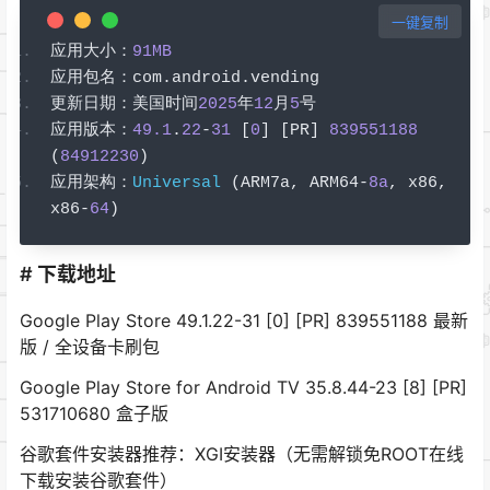
一键复制
应用大小：
91MB
应用包名：
com
.
android
.
vending
更新日期：美国时间
2025
年
12
月
5
号
应用版本：
49.1
.
22
-
31
[
0
]
[
PR
]
839551188
(
84912230
)
应用架构：
Universal
(
ARM7a
,
 ARM64
-
8a
,
 x86
,
x86
-
64
)
# 下载地址
Google Play Store 49.1.22-31 [0] [PR] 839551188 最新
版 / 全设备卡刷包
Google Play Store for Android TV 35.8.44-23 [8] [PR]
531710680 盒子版
谷歌套件安装器推荐：XGI安装器（无需解锁免ROOT在线
下载安装谷歌套件）