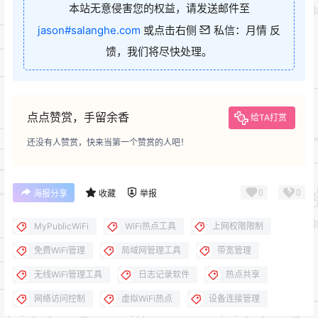
本站无意侵害您的权益，请发送邮件至
jason#salanghe.com
或点击右侧
私信：月情 反
馈，我们将尽快处理。
点点赞赏，手留余香
给TA打赏
还没有人赞赏，快来当第一个赞赏的人吧！
0
0
海报分享
收藏
举报
MyPublicWiFi
WiFi热点工具
上网权限限制
免费WiFi管理
局域网管理工具
带宽管理
无线WiFi管理工具
日志记录软件
热点共享
网络访问控制
虚拟WiFi热点
设备连接管理