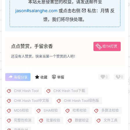
本站无意侵害您的权益，请发送邮件至
jason#salanghe.com
或点击右侧
私信：月情 反
馈，我们将尽快处理。
点点赞赏，手留余香
给TA打赏
还没有人赞赏，快来当第一个赞赏的人吧！
0
0
海报分享
收藏
举报
CHK Hash Tool
CHK Hash Tool下载
CHK Hash Tool中文版
CHK Hash Tool绿色版
MD5校验
SHA校验
哈希校验
多算法校验
完整性检测
批量校验
数据验证
文件工具