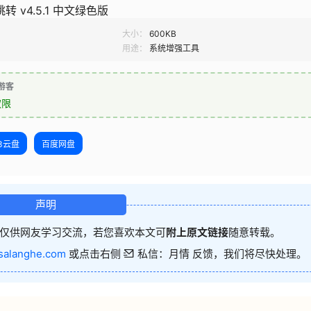
跳转 v4.5.1 中文绿色版
大小：
600KB
用途：
系统增强工具
游客
权限
23云盘
百度网盘
声明
仅供网友学习交流，若您喜欢本文可
附上原文链接
随意转载。
salanghe.com
或点击右侧
私信：月情 反馈，我们将尽快处理。