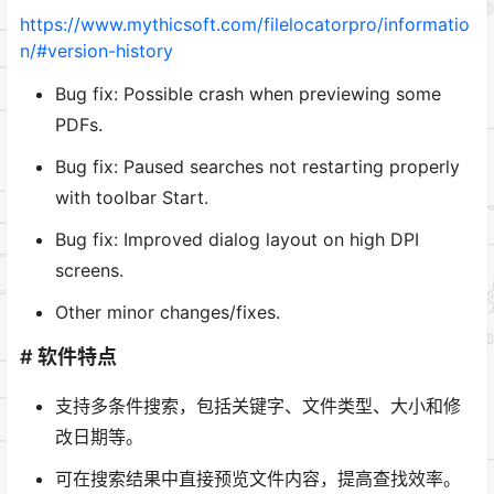
https://www.mythicsoft.com/filelocatorpro/informatio
n/#version-history
Bug fix: Possible crash when previewing some
PDFs.
Bug fix: Paused searches not restarting properly
with toolbar Start.
Bug fix: Improved dialog layout on high DPI
screens.
Other minor changes/fixes.
# 软件特点
支持多条件搜索，包括关键字、文件类型、大小和修
改日期等。
可在搜索结果中直接预览文件内容，提高查找效率。