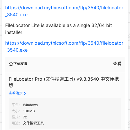
https://download.mythicsoft.com/flp/3540/filelocator
_3540.exe
FileLocator Lite is available as a single 32/64 bit
installer:
https://download.mythicsoft.com/flp/3540/filelocator
_3540.exe
查看
下载权限
FileLocator Pro (文件搜索工具) v9.3.3540 中文便携
版
查看演示
平台：
Windows
大小：
100MB
格式：
7z
用途：
文件搜索工具