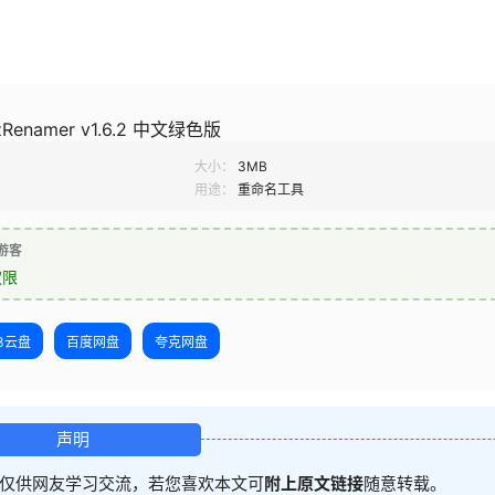
enamer v1.6.2 中文绿色版
大小：
3MB
用途：
重命名工具
游客
权限
23云盘
百度网盘
夸克网盘
声明
仅供网友学习交流，若您喜欢本文可
附上原文链接
随意转载。