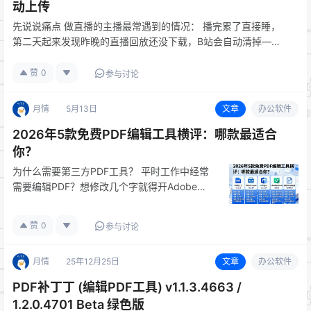
动上传
先说说痛点 做直播的主播最常遇到的情况： 播完累了直接睡，
第二天起来发现昨晚的直播回放还没下载，B站会自动清掉——
然后素材就没了。或者下载下来了，但文件太大（一个2小时直
播动辄10-20GB），要手动压一遍才能上传，每操作一次都要等
赞
0
参与讨论
好久。 …
月情
5月13日
文章
办公软件
2026年5款免费PDF编辑工具横评：哪款最适合
你？
为什么需要第三方PDF工具？ 平时工作中经常
需要编辑PDF？想修改几个字就得开Adobe
Acrobat？其实市面上有不少免费又好用的PDF
编辑工具，今天我就把站内最热门的5款拉出
赞
0
参与讨论
来，从功能、易用性、性能三个维度做个深度对
比。 Adobe …
月情
25年12月25日
文章
办公软件
PDF补丁丁 (编辑PDF工具) v1.1.3.4663 /
1.2.0.4701 Beta 绿色版