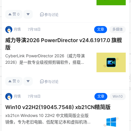
Bilibili 等主流平台下载 4K/8K 超高清视频及
60fps 高帧率内容。集成智能视频解析、批量下
赞
0
载、字幕提取、…
参与讨论
月情
7月18日
文章
多媒体
威力导演2026 PowerDirector v24.6.1917.0 旗舰
版
CyberLink PowerDirector 2026（威力导演
2026）是一款专业级视频剪辑软件，搭载
SVRT 高速渲染引擎与 H.265/HEVC 高效编码
技术，支持多轨时间线剪辑、AI 智能增强、视
赞
0
频降噪、一键抠像、标题特效及音…
参与讨论
月情
7月18日
文章
Win10
Win10 v22H2(19045.7548) xb21CN精简版
xb21cn Windows 10 22H2 中文精简版企业版
镜像，专为老旧电脑、低配笔记本和虚拟机场景
定制。集成 .NET Framework、UWF 统一写入