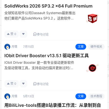
SolidWorks 2026 SP3.2 x64 Full Premium
全球知名软件公司Dassault Systemes最新推出
他们重磅产品SolidWorks SP3.2 。这款软件汇
集了最新的3D建模技术,支持各种行业从事设计
和制造工作的工程师使用。 它采用高效的水流
赞
0
模拟设计能力,可以在虚拟环境中对产品进…
参与讨论
月情
7月15日
文章
硬件相关
IObit Driver Booster v13.5.1 驱动更新工具
IObit Driver Booster 是一款专业驱动更新软件
及驱动管理工具，支持自动扫描并更新过时/缺
失/损坏的声卡网卡显卡驱动、驱动备份与回
滚、驱动故障修复、游戏专用驱动优化与性能加
赞
0
速。本站提供 IObit Driver Booste…
参与讨论
月情
5月13日
文章
技术教程
用BiliLive-tools搭建B站录播工作流：从录制到自