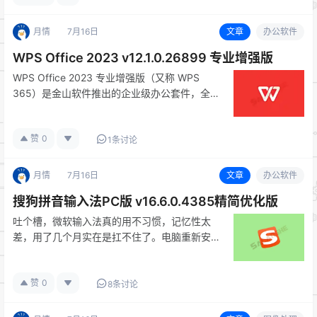
盖、语…
月情
7月16日
文章
办公软件
WPS Office 2023 v12.1.0.26899 专业增强版
WPS Office 2023 专业增强版（又称 WPS
365）是金山软件推出的企业级办公套件，全面
兼容微软 Office 格式，涵盖文字处理、电子表
格、演示文稿、PDF 文档四大模块，并提供在
赞
0
线模板库、云文档同步、PDF 编辑与格式转换…
1条讨论
月情
7月16日
文章
办公软件
搜狗拼音输入法PC版 v16.6.0.4385精简优化版
吐个槽，微软输入法真的用不习惯，记忆性太
差，用了几个月实在是扛不住了。电脑重新安装
系统之后是懵逼的状态。还是觉得搜狗好用~ 搜
狗输入法是一款国产、智能的输入法，是一款装
赞
0
机必备的软件，打字准、词库全、功能强大、外
8条讨论
观还好看，输入更高效，本次分享…