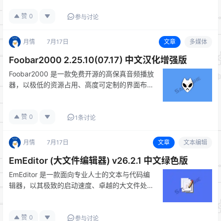
筛选器及 GUI 控制器等功能，精简了大量非必
赞
0
要组件和服务，大幅降低内存和硬盘…
参与讨论
月情
7月17日
文章
多媒体
Foobar2000 2.25.10(07.17) 中文汉化增强版
Foobar2000 是一款免费开源的高保真音频播放
器，以极低的资源占用、高度可定制的界面布局
和丰富的第三方插件生态闻名。支持
WASAPI/ASIO 独占输出模式，可绕过
赞
0
Windows 系统混音器，实现纯净无损输出。完
1条讨论
美兼容 FLAC、…
月情
7月17日
文章
文本编辑
EmEditor (大文件编辑器) v26.2.1 中文绿色版
EmEditor 是一款面向专业人士的文本与代码编
辑器，以其极致的启动速度、卓越的大文件处理
能力（理论支持 16TB）和强大的 CSV 编辑功
能著称，被广泛认为是全球最快的文本编辑器。
赞
0
原生支持宏录制与脚本编写、Unicode 编码全覆
参与讨论