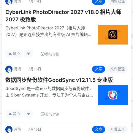
月情
7月16日
文章
图像处理
CyberLink PhotoDirector 2027 v18.0 相片大师
2027 极致版
CyberLink PhotoDirector 2027（相片大师
2027）是讯连科技推出的专业级 AI 照片编辑及
RAW 格式处理软件。集成了 AI 天空替换、智能
人像美肤选取、AI 物体移除等人工智能辅助功
赞
0
能，同时提供图层蒙版、HDR…
参与讨论
月情
7月15日
文章
文件管理
数据同步备份软件GoodSync v12.11.5 专业版
GoodSync 是一款专业的数据同步与备份软件，
由 Siber Systems 开发，专注于为个人与企业
用户提供高效、安全的文件同步与数据保护解决
方案。GoodSync 采用独特的实时同步算法，可
赞
0
在多台电脑、U 盘、局域网设备及云端存储服…
参与讨论
月情
7月15日
文章
开发工具