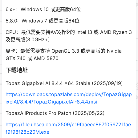
6.x+：Windows 10 或更高版64位
5.8.0: Windows 7 或更高版64位
CPU：最低需要支持AVX指令的 Intel i3 或 AMD Ryzen 3
及更高版(3.0GHz+)
显卡：最低需要支持 OpenGL 3.3 或更高版的 Nvidia
GTX 740 或 AMD 5870
下载地址
Topaz Gigapixel AI 8.4.4 x64 Stable (2025/09/19)
https://downloads.topazlabs.com/deploy/TopazGigap
ixelAI/8.4.4/TopazGigapixelAI-8.4.4.msi
TopazAllProducts Pro Patch (2025/05/22)
https://file.uhsea.com/2509/c19faaeec897f056721fae
f9f98f28c20M.exe