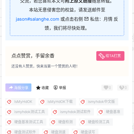
交流，若您喜欢本文可
附上原文链接
随意转载。
本站无意侵害您的权益，请发送邮件至
jason#salanghe.com
或点击右侧
私信：月情 反
馈，我们将尽快处理。
点点赞赏，手留余香
给TA打赏
还没有人赞赏，快来当第一个赞赏的人吧！
0
0
海报分享
收藏
举报
IsMyHdOK
IsMyHdOK下载
ismyhdok中文版
ismyhdok测试工具
ismyhdok测试软件
硬盘基准
硬盘基准测试工具
硬盘检测
硬盘检测工具
硬盘测试软件
硬盘测速
硬盘读写