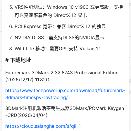
VRS性能测试：Windows 10 v1903 或更高版，支持
可以变速率着色的 DirectX 12 显卡
PCI Express 宽带：兼容 DirectX 12 的独显
NVIDIA DLSS：需支持DLSS的NVIDIA显卡
Wild Life 移动：需要GPU支持 Vulkan 1.1
# 下载地址
Futuremark 3DMark 2.32.8743 Professional Edition
(2025/12/17) 11.82G
https://www.techpowerup.com/download/futuremark-
3dmark-timespy-raytracing/
3DMark注册机激活密钥生成器3DMark/PCMark Keygen
-CRD(2020/04/04)
https://cloud.salanghe.com/s/qlH1