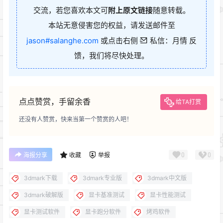
交流，若您喜欢本文可
附上原文链接
随意转载。
本站无意侵害您的权益，请发送邮件至
jason#salanghe.com
或点击右侧
私信：月情 反
馈，我们将尽快处理。
点点赞赏，手留余香
给TA打赏
还没有人赞赏，快来当第一个赞赏的人吧！
0
0
海报分享
收藏
举报
3dmark下载
3dmark专业版
3dmark中文版
3dmark破解版
显卡基准测试
显卡性能测试
显卡测试软件
显卡跑分软件
烤鸡软件