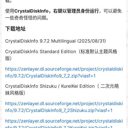
载。
使用
CrystalDiskInfo
，右键以管理员身份运行
，可以避免
一些奇奇怪怪的问题。
下载地址
CrystalDiskInfo 9.7.2 Multilingual (2025/08/31)
CrystalDiskInfo Standard Edition（标准默认主题风格
版）
https://zenlayer.dl.sourceforge.net/project/crystaldiski
nfo/9.7.2/CrystalDiskInfo9_7_2.zip?viasf=1
CrystalDiskInfo Shizuku / KureiKei Edition（ 二次元萌
妹风格版）
https://zenlayer.dl.sourceforge.net/project/crystaldiski
nfo/9.7.2/CrystalDiskInfo9_7_2Shizuku.zip?viasf=1
https://zenlayer.dl.sourceforge.net/project/crystaldiski
nfo/9.7.2/CrystalDiskInfo9_7_2KureiKei.zip?viasf=1