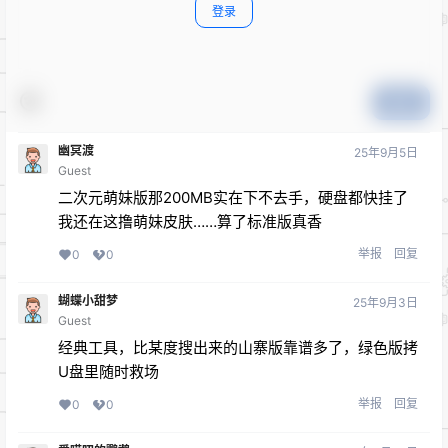
登录
提交
幽冥渡
25年9月5日
Guest
二次元萌妹版那200MB实在下不去手，硬盘都快挂了
我还在这撸萌妹皮肤……算了标准版真香
举报
回复
0
0
蝴蝶小甜梦
25年9月3日
Guest
经典工具，比某度搜出来的山寨版靠谱多了，绿色版拷
U盘里随时救场
举报
回复
0
0