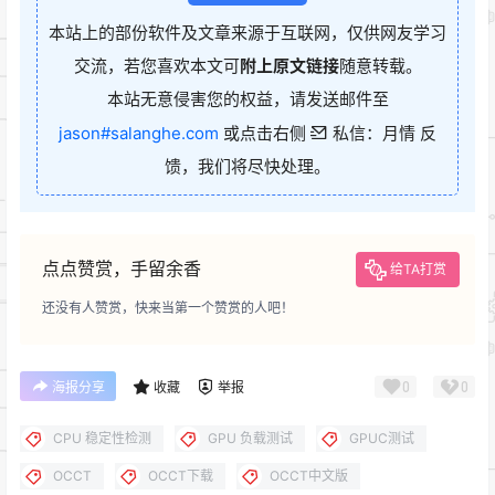
本站上的部份软件及文章来源于互联网，仅供网友学习
交流，若您喜欢本文可
附上原文链接
随意转载。
本站无意侵害您的权益，请发送邮件至
jason#salanghe.com
或点击右侧
私信：月情 反
馈，我们将尽快处理。
点点赞赏，手留余香
给TA打赏
还没有人赞赏，快来当第一个赞赏的人吧！
0
0
海报分享
收藏
举报
CPU 稳定性检测
GPU 负载测试
GPUC测试
OCCT
OCCT下载
OCCT中文版