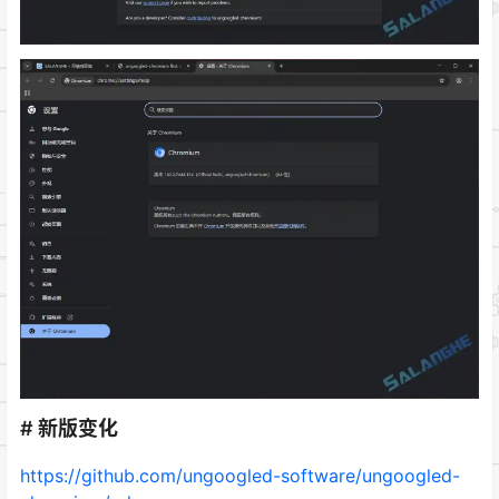
# 新版变化
https://github.com/ungoogled-software/ungoogled-