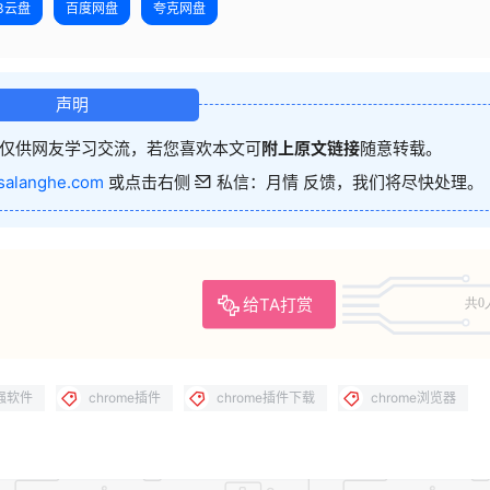
23云盘
百度网盘
夸克网盘
声明
仅供网友学习交流，若您喜欢本文可
附上原文链接
随意转载。
salanghe.com
或点击右侧
私信：月情 反馈，我们将尽快处理。
给TA打赏
共0
增强软件
chrome插件
chrome插件下载
chrome浏览器