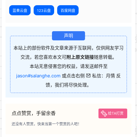
蓝奏云盘
123云盘
百度网盘
声明
本站上的部份软件及文章来源于互联网，仅供网友学习
交流，若您喜欢本文可
附上原文链接
随意转载。
本站无意侵害您的权益，请发送邮件至
jason#salanghe.com
或点击右侧
私信：月情 反
馈，我们将尽快处理。
点点赞赏，手留余香
给TA打赏
还没有人赞赏，快来当第一个赞赏的人吧！