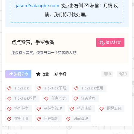
jason#salanghe.com
或点击右侧
私信：月情 反
馈，我们将尽快处理。
点点赞赏，手留余香
给TA打赏
还没有人赞赏，快来当第一个赞赏的人吧！
0
0
海报分享
收藏
举报
TickTick
TickTick下载
TickTick使用
TickTick教程
任务同步
任务管理
协作任务
子任务管理
待办清单
提醒工具
效率工具
日程规划
时间管理