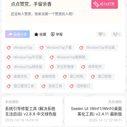
点点赞赏，手留余香
给TA打赏
还没有人赞赏，快来当第一个赞赏的人吧！
0
0
海报分享
收藏
举报
WindowTop
WindowTop下载
WindowTop专业版
WindowTop中文版
WindowTop破解版
WindowTop绿色版
多任务管理
效率软件
桌面优化
桌面增强
窗口控制
窗口管理
窗口置顶工具
系统工具
透明窗口
系统辅助
系统辅助
系统引导修复工具 (解决系统
Seelen UI (Win11/Win10桌面
无法启动) v2.8.8 中文绿色版
美化工具) v2.4.11 最新版
2025-12-15 15:23:10
2025-12-17 22:38:11