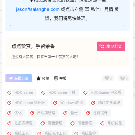
jason#salanghe.com
或点击右侧
私信：月情 反
馈，我们将尽快处理。
点点赞赏，手留余香
给TA打赏
还没有人赞赏，快来当第一个赞赏的人吧！
0
0
海报分享
收藏
举报
HDCleaner
HDCleaner 下载
HDCleaner 中文版
HDCleaner 绿色版
Windows优化
临时文件清理
优化
启动项管理
备份
性能提升
注册表清理
硬盘清理
磁盘清理
系统优化
系统工具
系统清理工具
系统维护