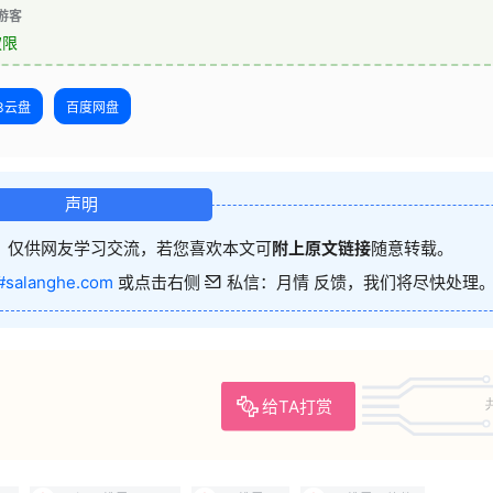
游客
权限
23云盘
百度网盘
声明
，仅供网友学习交流，若您喜欢本文可
附上原文链接
随意转载。
#salanghe.com
或点击右侧
私信：月情 反馈，我们将尽快处理
给TA打赏