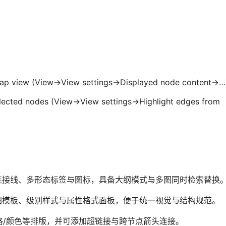
map view (View->View settings->Displayed node content->…
elected nodes (View->View settings->Highlight edges from
连接线、多形态标签与图标，具备大纲模式与多图同时检索替换
图模板、级别样式与属性格式面板，便于统一视觉与结构规范。
表格/颜色等排版，并可添加超链接与跨节点箭头连接。