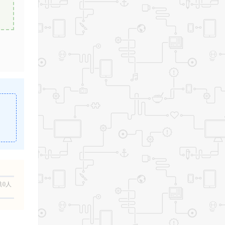
。
共0人