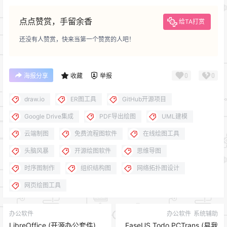
点点赞赏，手留余香
给TA打赏
还没有人赞赏，快来当第一个赞赏的人吧！
0
0
海报分享
收藏
举报
draw.io
ER图工具
GitHub开源项目
Google Drive集成
PDF导出绘图
UML建模
云端制图
免费流程图软件
在线绘图工具
头脑风暴
开源绘图软件
思维导图
时序图制作
组织结构图
网络拓扑图设计
网页绘图工具
办公软件
办公软件
系统辅助
LibreOffice (开源办公套件)
EaseUS Todo PCTrans (易我