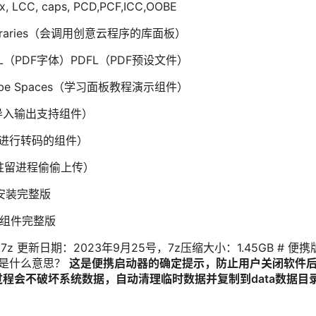
x, LCC, caps, PCD,PCF,ICC,OOBE
ud Libraries（会调用创意云程序的库面板）
DFL（PDF字体）PDFL（PDF预设文件）
dobe Spaces（学习面板教程演示组件）
（视频导入输出支持组件）
频导入进行转码的组件）
会驻留进程偷偷上传）
具免安装完整版
线组件完整版
ortable.7z 更新日期：2023年9月25号，7z压缩大小：1.45GB # 便
RK“是什么意思？
这是便携启动器的确定提示，防止用户关闭软件
程会不破坏系统数据，自动清理临时数据并复制到data数据目