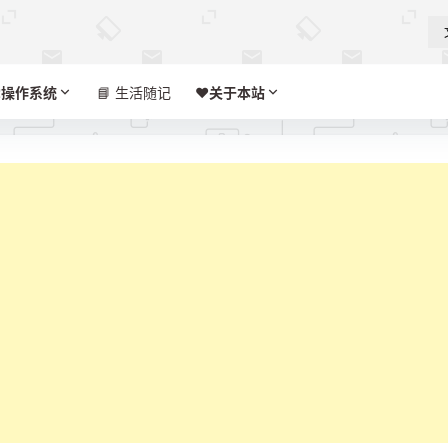

操作系统
📘 生活随记
❤️‍
关于本站