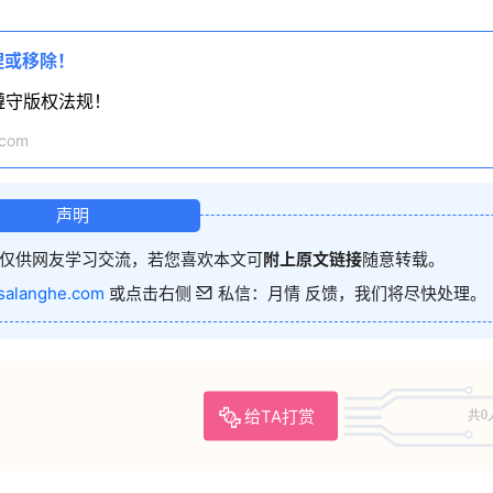
理或移除！
遵守版权法规！
com
声明
仅供网友学习交流，若您喜欢本文可
附上原文链接
随意转载。
salanghe.com
或点击右侧
私信：月情 反馈，我们将尽快处理。
给TA打赏
共0