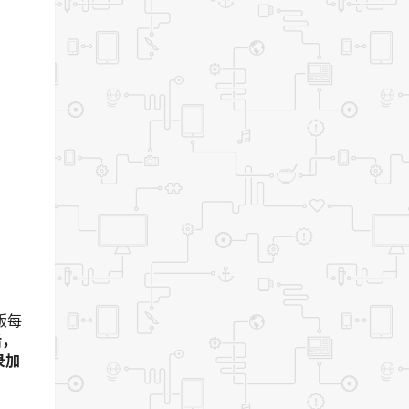
携版每
后，
录加