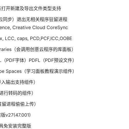
有打开新建及导出文件类型支持
库,云同步）退出无相关程序驻留进程
ence, Creative Cloud CoreSync
x, LCC, caps, PCD,PCF,ICC,OOBE
ud Libraries（会调用创意云程序的库面板）
DFL（PDF字体）PDFL（PDF预设文件）
dobe Spaces（学习面板教程演示组件）
（视频导入输出支持组件）
频导入进行转码的组件）
会驻留进程偷偷上传）
7(47.001)
增效工具免安装完整版