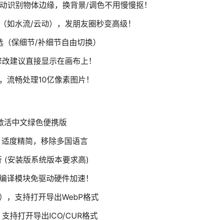
自动识别物体边缘，换背景/调色不用慢慢抠！
（如水流/云动），发朋友圈秒变高级！
可选（保细节/补细节自由切换）
修改建议直接显示在画布上！
加速，流畅处理10亿像素图片！
26免激活中文绿色便携版
，适度精简，移除多国语言
行 (安装版系统版本要求高)
rary）编译模块免驱动硬件加速！
化版），支持打开导出WebP格式
），支持打开导出ICO/CUR格式