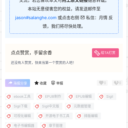
交流，若您喜欢本文可
附上原文链接
随意转载。
本站无意侵害您的权益，请发送邮件至
jason#salanghe.com
或点击右侧
私信：月情 反
馈，我们将尽快处理。
点点赞赏，手留余香
给TA打赏
还没有人赞赏，快来当第一个赞赏的人吧！
0
0
海报分享
收藏
举报
ebook工具
EPUB制作
EPUB编辑
Sigil
Sigil下载
Sigil中文版
元数据管理
可视化编辑
开源电子书工具
排版编辑
电子书编辑器
章节管理