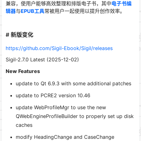
兼容，使用户能够高效整理和排版电子书，其中
电子书编
辑器
与
EPUB工具
常被用户一起使用以提升创作效率。
# 新版变化
https://github.com/Sigil-Ebook/Sigil/releases
Sigil-2.7.0 Latest (2025-12-02)
New Features
update to Qt 6.9.3 with some additional patches
update to PCRE2 version 10.46
update WebProfileMgr to use the new
QWebEngineProfileBuilder to properly set up disk
caches
modify HeadingChange and CaseChange