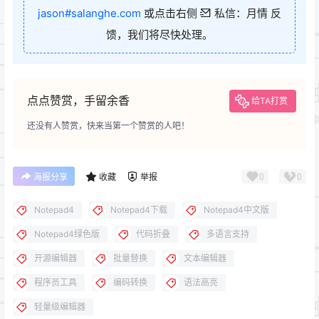
jason#salanghe.com
或点击右侧
私信：月情 反
馈，我们将尽快处理。
点点赞赏，手留余香
给TA打赏
还没有人赞赏，快来当第一个赞赏的人吧！
0
0
海报分享
收藏
举报
Notepad4
Notepad4下载
Notepad4中文版
Notepad4绿色版
代码折叠
多语言支持
开源编辑器
批量替换
文本编辑器
程序员工具
编码转换
语法高亮
轻量级编辑器