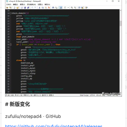
# 新版变化
zufuliu/notepad4 · GitHub
https://github.com/zufuliu/notepad4/releases