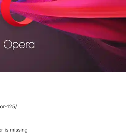
or-125/
 is missing