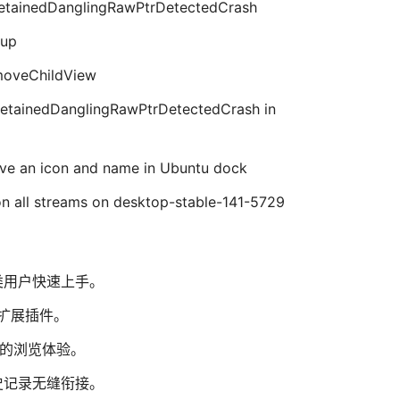
nretainedDanglingRawPtrDetectedCrash
tup
moveChildView
nretainedDanglingRawPtrDetectedCrash in
ve an icon and name in Ubuntu dock
on all streams on desktop-stable-141-5729
类用户快速上手。
与扩展插件。
全的浏览体验。
史记录无缝衔接。