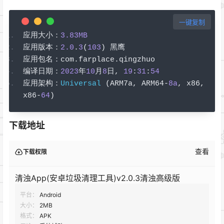
一键复制
应用大小：
3.83MB
应用版本：
2.0
.
3
(
103
)
黑鹰
应用包名：
com
.
farplace
.
qingzhuo
编译日期：
2023
年
10
月
8
日,
19
:
31
:
54
应用架构：
Universal
(
ARM7a
,
 ARM64
-
8a
,
 x86
,
x86
-
64
)
下载地址
查看
下载权限
清浊App(安卓垃圾清理工具)v2.0.3清浊高级版
平台：
Android
大小：
2MB
格式：
APK