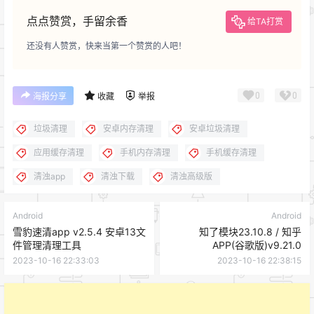
点点赞赏，手留余香
给TA打赏
还没有人赞赏，快来当第一个赞赏的人吧！
0
0
海报分享
收藏
举报
垃圾清理
安卓内存清理
安卓垃圾清理
应用缓存清理
手机内存清理
手机缓存清理
清浊app
清浊下载
清浊高级版
Android
Android
雪豹速清app v2.5.4 安卓13文
知了模块23.10.8 / 知乎
件管理清理工具
APP(谷歌版)v9.21.0
2023-10-16 22:33:03
2023-10-16 22:38:15