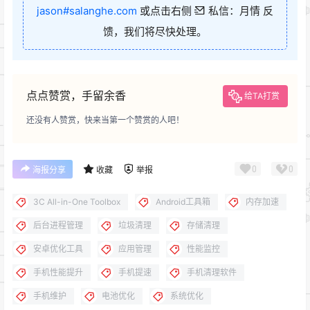
jason#salanghe.com
或点击右侧
私信：月情 反
馈，我们将尽快处理。
点点赞赏，手留余香
给TA打赏
还没有人赞赏，快来当第一个赞赏的人吧！
0
0
海报分享
收藏
举报
3C All-in-One Toolbox
Android工具箱
内存加速
后台进程管理
垃圾清理
存储清理
安卓优化工具
应用管理
性能监控
手机性能提升
手机提速
手机清理软件
手机维护
电池优化
系统优化