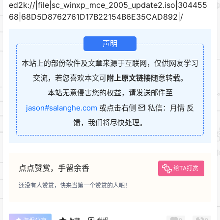
ed2k://|file|sc_winxp_mce_2005_update2.iso|304455
68|68D5D8762761D17B22154B6E35CAD892|/
声明
本站上的部份软件及文章来源于互联网，仅供网友学习
交流，若您喜欢本文可
附上原文链接
随意转载。
本站无意侵害您的权益，请发送邮件至
jason#salanghe.com
或点击右侧
私信：月情 反
馈，我们将尽快处理。
点点赞赏，手留余香
给TA打赏
还没有人赞赏，快来当第一个赞赏的人吧！