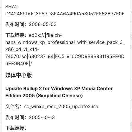
SHA1：
D142469D0C3953D8E4A6A490A58052EF52837F0F
发布时间：2008-05-02
下载链接：ed2k://|file|zh-
hans_windows_xp_professional_with_service_pack_3_
x86_cd_vl_x14-
74070.iso|630237184|EC51916C9D9B8B931195EE0D
6EE9B40E|/
媒体中心版
Update Rollup 2 for Windows XP Media Center
Edition 2005 (Simplified Chinese)
文件名：sc_winxp_mce_2005_update2.iso
发布时间：2005-10-13
下载链接：