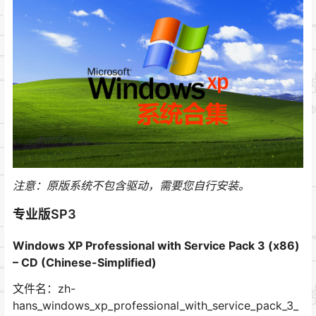
注意：原版系统不包含驱动，需要您自行安装。
专业版SP3
Windows XP Professional with Service Pack 3 (x86)
– CD (Chinese-Simplified)
文件名：zh-
hans_windows_xp_professional_with_service_pack_3_