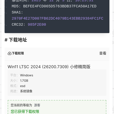
修改时间:
2025
年
12
月
3
日,
16
:
23
:
31
MD5
:
 BEFEE4FCD065D5763BDB37FCA50A17ED
SHA1
:
2970F4E27D007FB62DC4079B143EBB29384FC1FC
CRC32
:
985F2E00
# 下载地址
查看
下载权限
Win11 LTSC 2024 (26200.7309) 小修精简版
平台：
Windows
大小：
1.7GB
格式：
esd
用途：
系统镜像
您当前的等级为
游客
您已获得下载权限