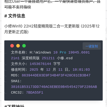
相比User
一个是自建用户名、一个是快速管理员账户、且
可能不支持指纹
# 文件信息
小修Win10 22H2轻度精简版二合一无更新版 (2025年12
月更新正式版)
一键复制
文件名称:
 H
:
\Windows 
10
Pro
19045.6691
2in1
深度精简版
251211
小修.
esd
文件大小:
1453676144
字节
修改时间:
2025
年
12
月
11
日,
10
:
01
:
03
MD5
:
863944DE03E9F34B4F3F420C01CB3B47
SHA1
:
38161B53173DD740AC6EBEE0B45454279F2286AB
CRC32
:
7BDA55F1
#下载地址