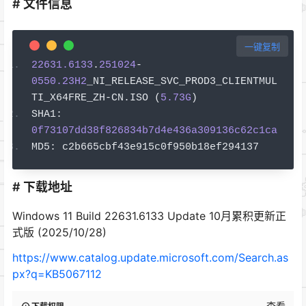
# 文件信息
一键复制
22631.6133
.
251024
-
0550.23H2
_NI_RELEASE_SVC_PROD3_CLIENTMUL
TI_X64FRE_ZH
-
CN
.
ISO 
(
5.73G
)
SHA1
:
0f73107dd38f826834b7d4e436a309136c62c1ca
MD5
:
 c2b665cbf43e915c0f950b18ef294137
# 下载地址
Windows 11 Build 22631.6133 Update 10月累积更新正
式版 (2025/10/28)
https://www.catalog.update.microsoft.com/Search.as
px?q=KB5067112
查看