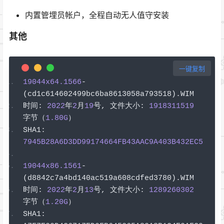
内置管埋员帐户，全程自动无人值守安装
其他
一键复制
19044x64.1566
-
(
cd1c614602499bc6ba8613058a793518
).
WIM
时间:
2022
年
2
月
19
号,
文件大小:
1918311519
字节（
1.80G
）
SHA1
:
7945B28A6D3DD99174664FB43AAC9A403B432EC5
19044x86.1561
-
(
d8842c7a4bd140ac519a608cdfed3780
).
WIM
时间:
2022
年
2
月
13
号,
文件大小:
1289260302
字节（
1.20G
）
SHA1
: