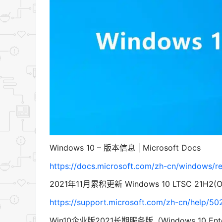
Windows 10 – 版本信息 | Microsoft Docs
https://docs.microsoft.com/zh-cn/windows/re
2021年11月累积更新 Windows 10 LTSC 21H2(O
https://support.microsoft.com/zh-cn/help/5
Win10企业版2021长期服务版（Windows 10 Ent