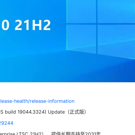
lease-health/release-information
S build 19044.3324) Update（正式版）
029244
erprise LTSC 21H2），提供长期支持至2031年