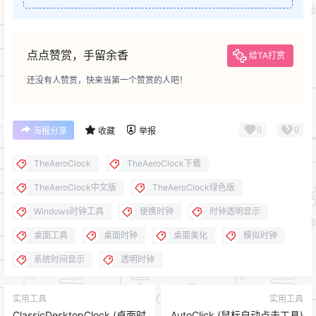
点点赞赏，手留余香
给TA打赏
还没有人赞赏，快来当第一个赞赏的人吧！
0
0
海报分享
收藏
举报
TheAeroClock
TheAeroClock下载
TheAeroClock中文版
TheAeroClock绿色版
Windows时钟工具
便携时钟
时钟透明显示
桌面工具
桌面时钟
桌面美化
模拟时钟
系统时间显示
透明时钟
实用工具
实用工具
ClassicDesktopClock (桌面时
AutoClick (鼠标自动点击工具)