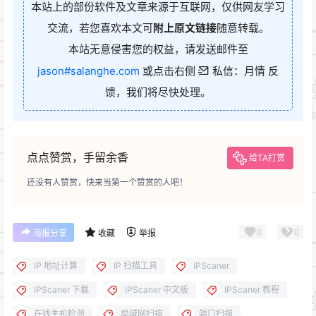
本站上的部份软件及文章来源于互联网，仅供网友学习
交流，若您喜欢本文可
附上原文链接
随意转载。
本站无意侵害您的权益，请发送邮件至
jason#salanghe.com
或点击右侧
私信：月情 反
馈，我们将尽快处理。
点点赞赏，手留余香
给TA打赏
还没有人赞赏，快来当第一个赞赏的人吧！
0
0
海报分享
收藏
举报
IP 地址计算
IP 扫描工具
IPScaner
IPScaner 下载
IPScaner 中文版
IPScaner 教程
在线主机检测
局域网扫描
端口扫描