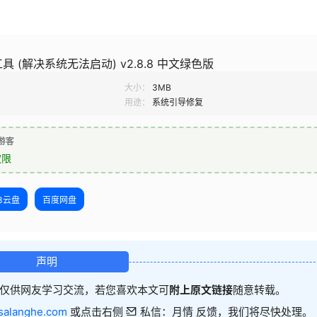
 (解决系统无法启动) v2.8.8 中文绿色版
大小：
3MB
用途：
系统引导修复
游客
权限
23云盘
百度网盘
声明
仅供网友学习交流，若您喜欢本文可
附上原文链接
随意转载。
salanghe.com
或点击右侧
私信：月情 反馈，我们将尽快处理。