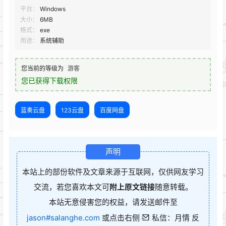
平台：
Windows
大小：
6MB
格式：
exe
用途：
系统辅助
您当前的等级为
游客
您已获得下载权限
蓝奏云盘
123云盘
百度网盘
声明
本站上的部份软件及文章来源于互联网，仅供网友学习
交流，若您喜欢本文可
附上原文链接
随意转载。
本站无意侵害您的权益，请发送邮件至
jason#salanghe.com
或点击右侧
私信：月情 反